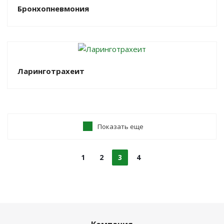
Бронхопневмония
Ларинготрахеит
Показать еще
1
2
3
4